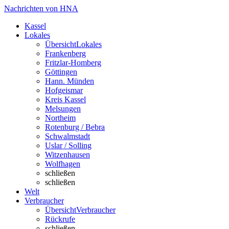
Nachrichten von HNA
Kassel
Lokales
Übersicht
Lokales
Frankenberg
Fritzlar-Homberg
Göttingen
Hann. Münden
Hofgeismar
Kreis Kassel
Melsungen
Northeim
Rotenburg / Bebra
Schwalmstadt
Uslar / Solling
Witzenhausen
Wolfhagen
schließen
schließen
Welt
Verbraucher
Übersicht
Verbraucher
Rückrufe
schließen