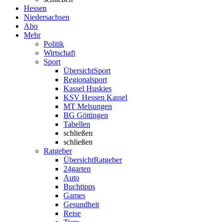
Hessen
Niedersachsen
Abo
Mehr
Politik
Wirtschaft
Sport
Übersicht
Sport
Regionalsport
Kassel Huskies
KSV Hessen Kassel
MT Melsungen
BG Göttingen
Tabellen
schließen
schließen
Ratgeber
Übersicht
Ratgeber
24garten
Auto
Buchtipps
Games
Gesundheit
Reise