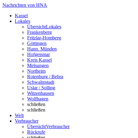
Nachrichten von HNA
Kassel
Lokales
Übersicht
Lokales
Frankenberg
Fritzlar-Homberg
Göttingen
Hann. Münden
Hofgeismar
Kreis Kassel
Melsungen
Northeim
Rotenburg / Bebra
Schwalmstadt
Uslar / Solling
Witzenhausen
Wolfhagen
schließen
schließen
Welt
Verbraucher
Übersicht
Verbraucher
Rückrufe
schließen