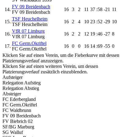
FV 09 Breidenbach
14.
16
3
2
11
37
:58
-21
11
FV 09 Breidenbach
TSF Heuchelheim
15.
16
2
4
10
23
:52
-29
10
TSF Heuchelheim
VfR 07 Limburg
16.
16
2
2
12
19
:46
-27
8
VfR 07 Limburg
FC Germ.Okriftel
17.
16
0
0
16
14
:69
-55
0
FC Germ.Okriftel
Klicken Sie auf einen Verein, um die Fieberkurve mit dessen
Platzierungsverlauf anzuzeigen.
Klicken Sie auf einen weiteren Verein, um dessen
Platzierungsverlauf zusätzlich einzublenden.
Aufsteiger
Relegation Aufstieg
Relegation Abstieg
Absteiger
FC Ederbergland
FC Germ.Okriftel
FC Waldbrunn
FV 09 Breidenbach
FV Biebrich 02
SF/BG Marburg
SG Walluf