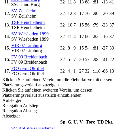
11.
32
11
8
13
68
:81
-13
41
SSC Juno Burg
SV Zeilsheim
12.
32
12
3
17
70
:90
-20
39
SV Zeilsheim
TSF Heuchelheim
13.
32
10
7
15
56
:79
-23
37
TSF Heuchelheim
SV Wiesbaden 1899
14.
32
11
4
17
66
:82
-16
37
SV Wiesbaden 1899
VfR 07 Limburg
15.
32
8
9
15
54
:81
-27
33
VfR 07 Limburg
FV 09 Breidenbach
16.
32
5
7
20
57
:98
-41
22
FV 09 Breidenbach
FC Germ.Okriftel
17.
32
4
1
27
32
:118
-86
13
FC Germ.Okriftel
Klicken Sie auf einen Verein, um die Fieberkurve mit dessen
Platzierungsverlauf anzuzeigen.
Klicken Sie auf einen weiteren Verein, um dessen
Platzierungsverlauf zusätzlich einzublenden.
Aufsteiger
Relegation Aufstieg
Relegation Abstieg
Absteiger
Sp.
G.
U.
V.
Tore
TD
Pkt.
SV Rot-Weiss Hadamar