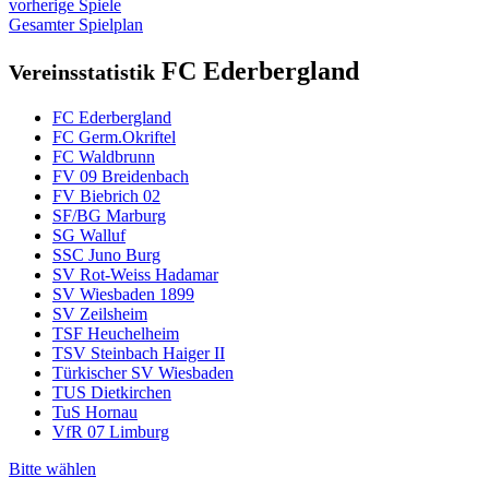
vorherige Spiele
Gesamter Spielplan
FC Ederbergland
Vereinsstatistik
FC Ederbergland
FC Germ.Okriftel
FC Waldbrunn
FV 09 Breidenbach
FV Biebrich 02
SF/BG Marburg
SG Walluf
SSC Juno Burg
SV Rot-Weiss Hadamar
SV Wiesbaden 1899
SV Zeilsheim
TSF Heuchelheim
TSV Steinbach Haiger II
Türkischer SV Wiesbaden
TUS Dietkirchen
TuS Hornau
VfR 07 Limburg
Bitte wählen