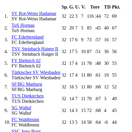
Sp.
G.
U.
V.
Tore
TD
Pkt.
SV Rot-Weiss Hadamar
1.
32
22
3
7
116
:44
72
69
SV Rot-Weiss Hadamar
TuS Hornau
2.
32
20
7
5
85
:45
40
67
TuS Hornau
FC Ederbergland
3.
32
17
6
9
73
:57
16
57
FC Ederbergland
TSV Steinbach Haiger II
4.
32
17
5
10
87
:51
36
56
TSV Steinbach Haiger II
FV Biebrich 02
5.
32
17
4
11
78
:48
30
55
FV Biebrich 02
Türkischer SV Wiesbaden
6.
32
17
4
11
80
:61
19
55
Türkischer SV Wiesbaden
SF/BG Marburg
7.
32
16
5
11
80
:68
12
52
SF/BG Marburg
TUS Dietkirchen
8.
32
14
7
11
70
:67
3
49
TUS Dietkirchen
SG Walluf
9.
32
14
3
15
72
:68
4
45
SG Walluf
FC Waldbrunn
10.
32
13
5
14
58
:64
-6
44
FC Waldbrunn
SSC Juno Burg