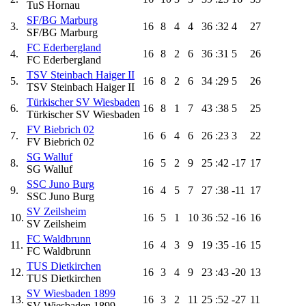
TuS Hornau
SF/BG Marburg
3.
16
8
4
4
36
:32
4
27
SF/BG Marburg
FC Ederbergland
4.
16
8
2
6
36
:31
5
26
FC Ederbergland
TSV Steinbach Haiger II
5.
16
8
2
6
34
:29
5
26
TSV Steinbach Haiger II
Türkischer SV Wiesbaden
6.
16
8
1
7
43
:38
5
25
Türkischer SV Wiesbaden
FV Biebrich 02
7.
16
6
4
6
26
:23
3
22
FV Biebrich 02
SG Walluf
8.
16
5
2
9
25
:42
-17
17
SG Walluf
SSC Juno Burg
9.
16
4
5
7
27
:38
-11
17
SSC Juno Burg
SV Zeilsheim
10.
16
5
1
10
36
:52
-16
16
SV Zeilsheim
FC Waldbrunn
11.
16
4
3
9
19
:35
-16
15
FC Waldbrunn
TUS Dietkirchen
12.
16
3
4
9
23
:43
-20
13
TUS Dietkirchen
SV Wiesbaden 1899
13.
16
3
2
11
25
:52
-27
11
SV Wiesbaden 1899