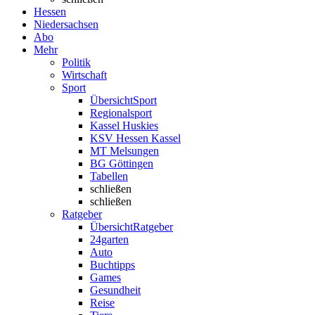
Hessen
Niedersachsen
Abo
Mehr
Politik
Wirtschaft
Sport
Übersicht
Sport
Regionalsport
Kassel Huskies
KSV Hessen Kassel
MT Melsungen
BG Göttingen
Tabellen
schließen
schließen
Ratgeber
Übersicht
Ratgeber
24garten
Auto
Buchtipps
Games
Gesundheit
Reise