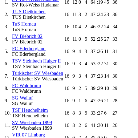
1.
16
12
0
4
64
:19
45
36
SV Rot-Weiss Hadamar
TUS Dietkirchen
2.
16
11
3
2
47
:24
23
36
TUS Dietkirchen
TuS Hornau
3.
16
10
4
2
46
:22
24
34
TuS Hornau
FV Biebrich 02
4.
16
11
0
5
52
:25
27
33
FV Biebrich 02
FC Ederbergland
5.
16
9
4
3
37
:26
11
31
FC Ederbergland
TSV Steinbach Haiger II
6.
16
9
3
4
53
:22
31
30
TSV Steinbach Haiger II
Türkischer SV Wiesbaden
7.
16
9
3
4
37
:23
14
30
Türkischer SV Wiesbaden
FC Waldbrunn
8.
16
9
2
5
39
:29
10
29
FC Waldbrunn
SG Walluf
9.
16
9
1
6
47
:26
21
28
SG Walluf
TSF Heuchelheim
10.
16
8
3
5
33
:27
6
27
TSF Heuchelheim
SV Wiesbaden 1899
11.
16
8
2
6
41
:30
11
26
SV Wiesbaden 1899
VfR 07 Limburg
12.
16
6
7
3
35
:35
0
25