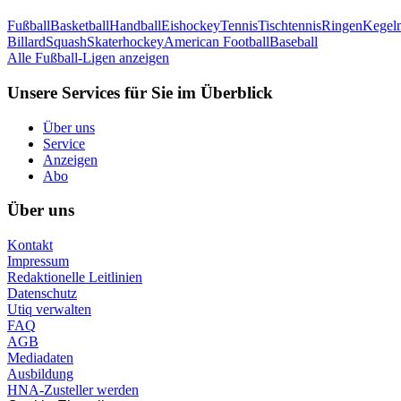
Fußball
Basketball
Handball
Eishockey
Tennis
Tischtennis
Ringen
Kegel
Billard
Squash
Skaterhockey
American Football
Baseball
Alle Fußball-Ligen anzeigen
Unsere Services für Sie im Überblick
Über uns
Service
Anzeigen
Abo
Über uns
Kontakt
Impressum
Redaktionelle Leitlinien
Datenschutz
Utiq verwalten
FAQ
AGB
Mediadaten
Ausbildung
HNA-Zusteller werden