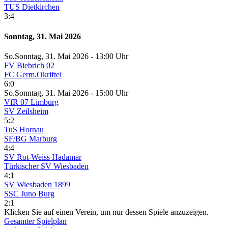
TUS Dietkirchen
3:4
Sonntag, 31. Mai 2026
So.
Sonntag
, 31. Mai 2026 -
13:00 Uhr
FV Biebrich 02
FC Germ.Okriftel
6:0
So.
Sonntag
, 31. Mai 2026 -
15:00 Uhr
VfR 07 Limburg
SV Zeilsheim
5:2
TuS Hornau
SF/BG Marburg
4:4
SV Rot-Weiss Hadamar
Türkischer SV Wiesbaden
4:1
SV Wiesbaden 1899
SSC Juno Burg
2:1
Klicken Sie auf einen Verein, um nur dessen Spiele anzuzeigen.
Gesamter Spielplan