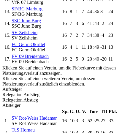
VfR 07 Limburg
SF/BG Marburg
13.
16
8
1
7
44
:36
8
24
SF/BG Marburg
SSC Juno Burg
14.
16
7
3
6
41
:43
-2
24
SSC Juno Burg
SV Zeilsheim
15.
16
7
2
7
34
:38
-4
23
SV Zeilsheim
FC Germ.Okriftel
16.
16
4
1
11
18
:49
-31
13
FC Germ.Okriftel
FV 09 Breidenbach
17.
16
2
5
9
20
:40
-20
11
FV 09 Breidenbach
Klicken Sie auf einen Verein, um die Fieberkurve mit dessen
Platzierungsverlauf anzuzeigen.
Klicken Sie auf einen weiteren Verein, um dessen
Platzierungsverlauf zusätzlich einzublenden.
Aufsteiger
Relegation Aufstieg
Relegation Abstieg
Absteiger
Sp.
G.
U.
V.
Tore
TD
Pkt.
SV Rot-Weiss Hadamar
1.
16
10
3
3
52
:25
27
33
SV Rot-Weiss Hadamar
TuS Hornau
2.
16
10
3
3
39
:23
16
33