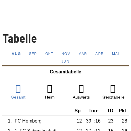
Tabelle
AUG
SEP
OKT
NOV
MÄR
APR
MAI
JUN
Gesamttabelle
Gesamt
Heim
Auswärts
Kreuztabelle
Sp.
Tore
TD
Pkt.
1.
FC Homberg
12
39
:16
23
28
2.
1. FC Schwalmstadt
12
27
:12
15
26