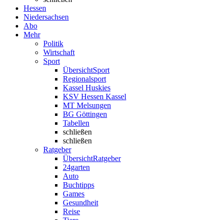
Hessen
Niedersachsen
Abo
Mehr
Politik
Wirtschaft
Sport
Übersicht
Sport
Regionalsport
Kassel Huskies
KSV Hessen Kassel
MT Melsungen
BG Göttingen
Tabellen
schließen
schließen
Ratgeber
Übersicht
Ratgeber
24garten
Auto
Buchtipps
Games
Gesundheit
Reise