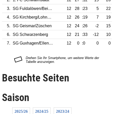
3.
SG Fuldalöwen/Beisetal
12
28
:23
5
22
4.
SG Kirchberg/Lohne/Haddamar
12
26
:19
7
19
5.
SG Geismar/Züschen
12
24
:26
-2
15
6.
SG Schwarzenberg
12
21
:33
-12
10
7.
SG Guxhagen/Ellenb./Körle
12
0
:0
0
0
Besuchte Seiten
Saison
2025/26
2024/25
2023/24