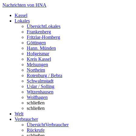
Nachrichten von HNA
Kassel
Lokales
Übersicht
Lokales
Frankenberg
Fritzlar-Homberg
Göttingen
Hann. Münden
Hofgeismar
Kreis Kassel
Melsungen
Northeim
Rotenburg / Bebra
Schwalmstadt
Uslar / Solling
Witzenhausen
Wolfhagen
schließen
schließen
Welt
Verbraucher
Übersicht
Verbraucher
Rückrufe
schließen