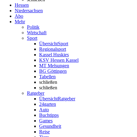
Hessen
Niedersachsen
Abo
Mehr
Politik
Wirtschaft
Sport
Übersicht
Sport
Regionalsport
Kassel Huskies
KSV Hessen Kassel
MT Melsungen
BG Göttingen
Tabellen
schließen
schließen
Ratgeber
Übersicht
Ratgeber
24garten
Auto
Buchtipps
Games
Gesundheit
Reise