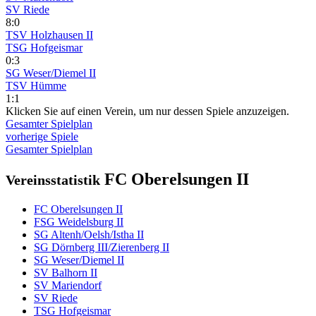
SV Riede
8:0
TSV Holzhausen II
TSG Hofgeismar
0:3
SG Weser/Diemel II
TSV Hümme
1:1
Klicken Sie auf einen Verein, um nur dessen Spiele anzuzeigen.
Gesamter Spielplan
vorherige Spiele
Gesamter Spielplan
FC Oberelsungen II
Vereinsstatistik
FC Oberelsungen II
FSG Weidelsburg II
SG Altenh/Oelsh/Istha II
SG Dörnberg III/Zierenberg II
SG Weser/Diemel II
SV Balhorn II
SV Mariendorf
SV Riede
TSG Hofgeismar