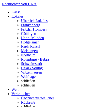
Nachrichten von HNA
Kassel
Lokales
Übersicht
Lokales
Frankenberg
Fritzlar-Homberg
Göttingen
Hann. Münden
Hofgeismar
Kreis Kassel
Melsungen
Northeim
Rotenburg / Bebra
Schwalmstadt
Uslar / Solling
Witzenhausen
Wolfhagen
schließen
schließen
Welt
Verbraucher
Übersicht
Verbraucher
Rückrufe
schließen