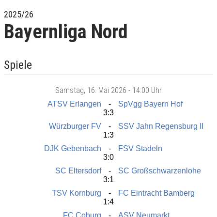
2025/26
Bayernliga Nord
Spiele
Samstag
, 16. Mai 2026 -
14:00 Uhr
ATSV Erlangen
SpVgg Bayern Hof
3:3
Würzburger FV
SSV Jahn Regensburg II
1:3
DJK Gebenbach
FSV Stadeln
3:0
SC Eltersdorf
SC Großschwarzenlohe
3:1
TSV Kornburg
FC Eintracht Bamberg
1:4
FC Coburg
ASV Neumarkt