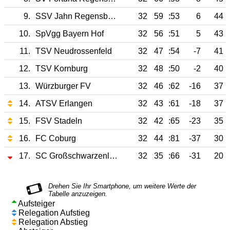
9.
SSV Jahn Regensburg II
32
59
:53
6
44
10.
SpVgg Bayern Hof
32
56
:51
5
43
11.
TSV Neudrossenfeld
32
47
:54
-7
41
12.
TSV Kornburg
32
48
:50
-2
40
13.
Würzburger FV
32
46
:62
-16
37
14.
ATSV Erlangen
32
43
:61
-18
37
15.
FSV Stadeln
32
42
:65
-23
35
16.
FC Coburg
32
44
:81
-37
30
17.
SC Großschwarzenlohe
32
35
:66
-31
20
Aufsteiger
Relegation Aufstieg
Relegation Abstieg