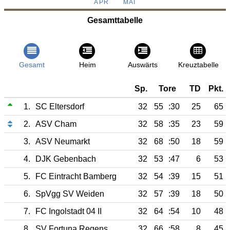
APR
MAI
Gesamttabelle
Gesamt
Heim
Auswärts
Kreuztabelle
Sp.
Tore
TD
Pkt.
1.
SC Eltersdorf
32
55
:30
25
65
2.
ASV Cham
32
58
:35
23
59
3.
ASV Neumarkt
32
68
:50
18
59
4.
DJK Gebenbach
32
53
:47
6
53
5.
FC Eintracht Bamberg
32
54
:39
15
51
6.
SpVgg SV Weiden
32
57
:39
18
50
7.
FC Ingolstadt 04 II
32
64
:54
10
48
8.
SV Fortuna Regensburg
32
66
:58
8
45