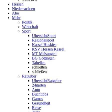
Hessen
Niedersachsen
Abo
Mehr
Politik
Wirtschaft
Sport
Übersicht
Sport
Regionalsport
Kassel Huskies
KSV Hessen Kassel
MT Melsungen
BG Göttingen
Tabellen
schließen
schließen
Ratgeber
Übersicht
Ratgeber
24garten
Auto
Buchtipps
Games
Gesundheit
Reise