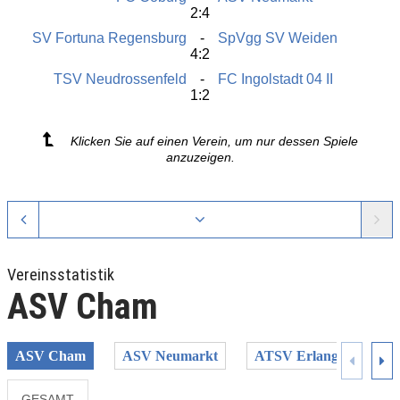
2:4
SV Fortuna Regensburg
SpVgg SV Weiden
4:2
TSV Neudrossenfeld
FC Ingolstadt 04 II
1:2
Klicken Sie auf einen Verein, um nur dessen Spiele
anzuzeigen.
Vereinsstatistik
ASV Cham
ASV Cham
ASV Neumarkt
ATSV Erlangen
D
GESAMT