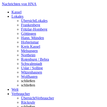
Nachrichten von HNA
Kassel
Lokales
Übersicht
Lokales
Frankenberg
Fritzlar-Homberg
Göttingen
Hann. Münden
Hofgeismar
Kreis Kassel
Melsungen
Northeim
Rotenburg / Bebra
Schwalmstadt
Uslar / Solling
Witzenhausen
Wolfhagen
schließen
schließen
Welt
Verbraucher
Übersicht
Verbraucher
Rückrufe
schließen