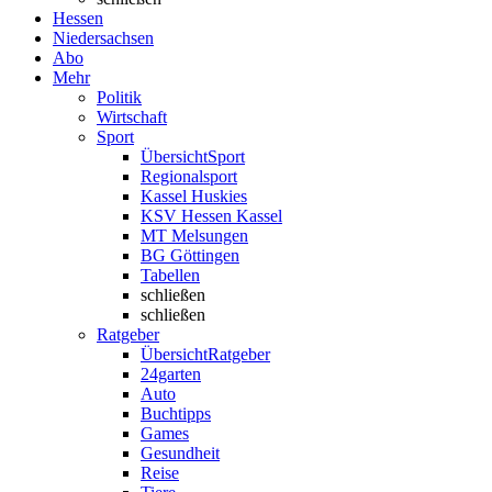
Hessen
Niedersachsen
Abo
Mehr
Politik
Wirtschaft
Sport
Übersicht
Sport
Regionalsport
Kassel Huskies
KSV Hessen Kassel
MT Melsungen
BG Göttingen
Tabellen
schließen
schließen
Ratgeber
Übersicht
Ratgeber
24garten
Auto
Buchtipps
Games
Gesundheit
Reise