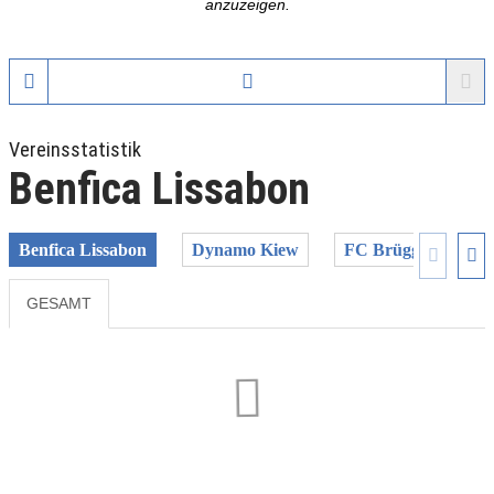
anzuzeigen.
Vereinsstatistik
Benfica Lissabon
Benfica Lissabon
Dynamo Kiew
FC Brügge
FC
GESAMT
Previous
Next