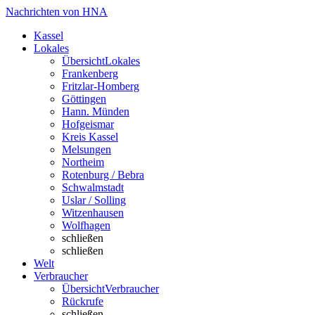
Nachrichten von HNA
Kassel
Lokales
Übersicht
Lokales
Frankenberg
Fritzlar-Homberg
Göttingen
Hann. Münden
Hofgeismar
Kreis Kassel
Melsungen
Northeim
Rotenburg / Bebra
Schwalmstadt
Uslar / Solling
Witzenhausen
Wolfhagen
schließen
schließen
Welt
Verbraucher
Übersicht
Verbraucher
Rückrufe
schließen