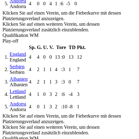
Andorra
5.
4
0
0
4
1
:6
-5
0
Andorra
Klicken Sie auf einen Verein, um die Fieberkurve mit dessen
Platzierungsverlauf anzuzeigen.
Klicken Sie auf einen weiteren Verein, um dessen
Platzierungsverlauf zusätzlich einzublenden.
Qualifikation WM
Play-off
Sp.
G.
U.
V.
Tore
TD
Pkt.
England
1.
4
4
0
0
13
:0
13
12
England
Serbien
2.
4
2
1
1
4
:3
1
7
Serbien
Albanien
3.
4
2
1
1
3
:3
0
7
Albanien
Lettland
4.
4
1
0
3
2
:6
-4
3
Lettland
Andorra
5.
4
0
1
3
2
:10
-8
1
Andorra
Klicken Sie auf einen Verein, um die Fieberkurve mit dessen
Platzierungsverlauf anzuzeigen.
Klicken Sie auf einen weiteren Verein, um dessen
Platzierungsverlauf zusätzlich einzublenden.
Qualifikation WM