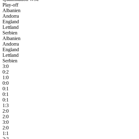
Play-off
Albanien
Andorra
England
Lettland
Serbien
Albanien
Andorra
England
Lettland
Serbien
3:0
0:2
1:0
0:0
0:1
0:1
0:1
1:3
2:0
2:0
3:0
2:0
1:1
2:2