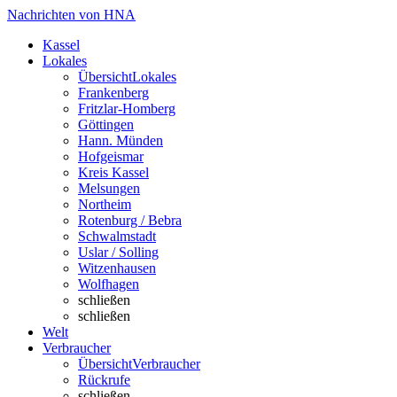
Nachrichten von HNA
Kassel
Lokales
Übersicht
Lokales
Frankenberg
Fritzlar-Homberg
Göttingen
Hann. Münden
Hofgeismar
Kreis Kassel
Melsungen
Northeim
Rotenburg / Bebra
Schwalmstadt
Uslar / Solling
Witzenhausen
Wolfhagen
schließen
schließen
Welt
Verbraucher
Übersicht
Verbraucher
Rückrufe
schließen