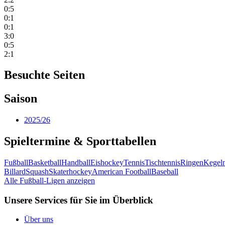
0:5
0:1
0:1
3:0
0:5
2:1
Besuchte Seiten
Saison
2025/26
Spieltermine & Sporttabellen
Fußball
Basketball
Handball
Eishockey
Tennis
Tischtennis
Ringen
Kegel
Billard
Squash
Skaterhockey
American Football
Baseball
Alle Fußball-Ligen anzeigen
Unsere Services für Sie im Überblick
Über uns