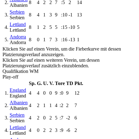
2.
8
4
2
2
7
:5
2
14
Albanien
Serbien
3.
8
4
1
3
9
:10
-1
13
Serbien
Lettland
4.
8
1
2
5
5
:15
-10
5
Lettland
Andorra
5.
8
0
1
7
3
:16
-13
1
Andorra
Klicken Sie auf einen Verein, um die Fieberkurve mit dessen
Platzierungsverlauf anzuzeigen.
Klicken Sie auf einen weiteren Verein, um dessen
Platzierungsverlauf zusätzlich einzublenden.
Qualifikation WM
Play-off
Sp.
G.
U.
V.
Tore
TD
Pkt.
England
1.
4
4
0
0
9
:0
9
12
England
Albanien
2.
4
2
1
1
4
:2
2
7
Albanien
Serbien
3.
4
2
0
2
5
:7
-2
6
Serbien
Lettland
4.
4
0
2
2
3
:9
-6
2
Lettland