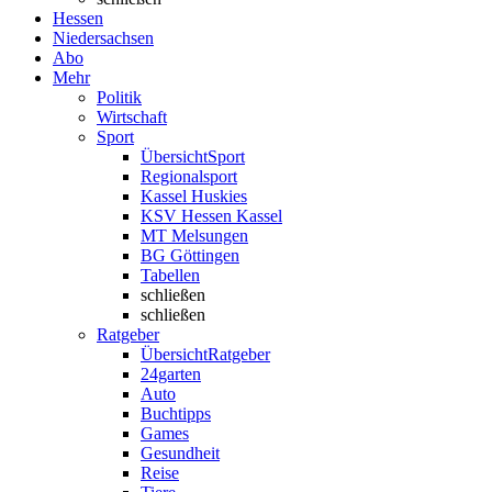
Hessen
Niedersachsen
Abo
Mehr
Politik
Wirtschaft
Sport
Übersicht
Sport
Regionalsport
Kassel Huskies
KSV Hessen Kassel
MT Melsungen
BG Göttingen
Tabellen
schließen
schließen
Ratgeber
Übersicht
Ratgeber
24garten
Auto
Buchtipps
Games
Gesundheit
Reise