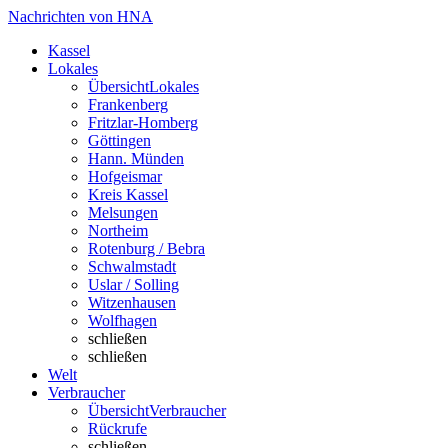
Nachrichten von HNA
Kassel
Lokales
Übersicht
Lokales
Frankenberg
Fritzlar-Homberg
Göttingen
Hann. Münden
Hofgeismar
Kreis Kassel
Melsungen
Northeim
Rotenburg / Bebra
Schwalmstadt
Uslar / Solling
Witzenhausen
Wolfhagen
schließen
schließen
Welt
Verbraucher
Übersicht
Verbraucher
Rückrufe
schließen