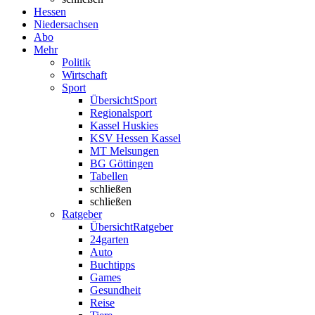
Hessen
Niedersachsen
Abo
Mehr
Politik
Wirtschaft
Sport
Übersicht
Sport
Regionalsport
Kassel Huskies
KSV Hessen Kassel
MT Melsungen
BG Göttingen
Tabellen
schließen
schließen
Ratgeber
Übersicht
Ratgeber
24garten
Auto
Buchtipps
Games
Gesundheit
Reise