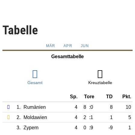
Tabelle
MÄR
APR
JUN
Gesamttabelle
Gesamt
Kreuztabelle
Sp.
Tore
TD
Pkt.
1.
Rumänien
4
8
:0
8
10
2.
Moldawien
4
2
:1
1
5
3.
Zypern
4
0
:9
-9
1