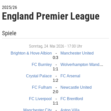
2025/26
England Premier League
Spiele
Sonntag
, 24. Mai 2026 -
17:00 Uhr
Brighton & Hove Albion
Manchester United
0:3
FC Burnley
Wolverhampton Wanderers
1:1
Crystal Palace
FC Arsenal
1:2
FC Fulham
Newcastle United
2:0
FC Liverpool
FC Brentford
1:1
Manchester City
Aston Villa