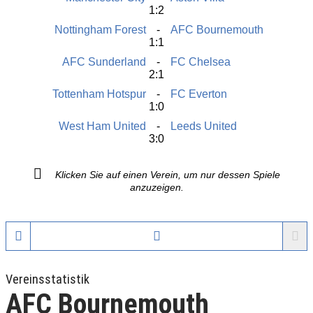
1:2
Nottingham Forest
AFC Bournemouth
1:1
AFC Sunderland
FC Chelsea
2:1
Tottenham Hotspur
FC Everton
1:0
West Ham United
Leeds United
3:0
Klicken Sie auf einen Verein, um nur dessen Spiele
anzuzeigen.
Vereinsstatistik
AFC Bournemouth