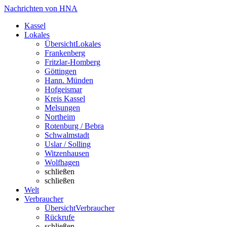
Nachrichten von HNA
Kassel
Lokales
Übersicht
Lokales
Frankenberg
Fritzlar-Homberg
Göttingen
Hann. Münden
Hofgeismar
Kreis Kassel
Melsungen
Northeim
Rotenburg / Bebra
Schwalmstadt
Uslar / Solling
Witzenhausen
Wolfhagen
schließen
schließen
Welt
Verbraucher
Übersicht
Verbraucher
Rückrufe
schließen