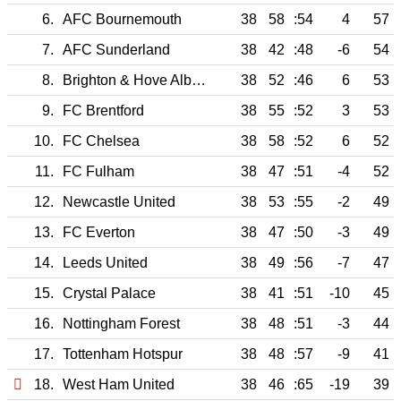
6.
AFC Bournemouth
38
58
:54
4
57
7.
AFC Sunderland
38
42
:48
-6
54
8.
Brighton & Hove Albion
38
52
:46
6
53
9.
FC Brentford
38
55
:52
3
53
10.
FC Chelsea
38
58
:52
6
52
11.
FC Fulham
38
47
:51
-4
52
12.
Newcastle United
38
53
:55
-2
49
13.
FC Everton
38
47
:50
-3
49
14.
Leeds United
38
49
:56
-7
47
15.
Crystal Palace
38
41
:51
-10
45
16.
Nottingham Forest
38
48
:51
-3
44
17.
Tottenham Hotspur
38
48
:57
-9
41
18.
West Ham United
38
46
:65
-19
39