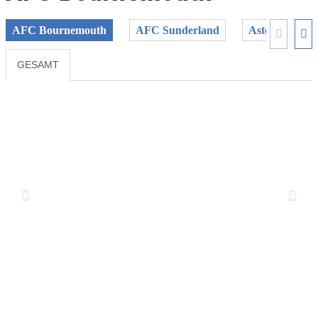
AFC Bournemouth
AFC Sunderland
Aston Villa
GESAMT
Previous
Next