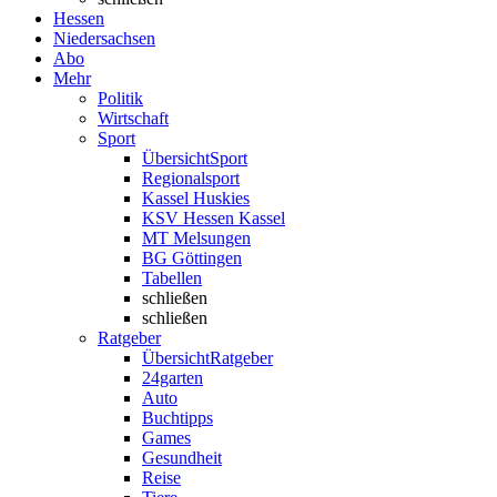
Hessen
Niedersachsen
Abo
Mehr
Politik
Wirtschaft
Sport
Übersicht
Sport
Regionalsport
Kassel Huskies
KSV Hessen Kassel
MT Melsungen
BG Göttingen
Tabellen
schließen
schließen
Ratgeber
Übersicht
Ratgeber
24garten
Auto
Buchtipps
Games
Gesundheit
Reise