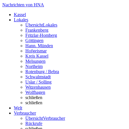
Nachrichten von HNA
Kassel
Lokales
Übersicht
Lokales
Frankenberg
Fritzlar-Homberg
Göttingen
Hann. Münden
Hofgeismar
Kreis Kassel
Melsungen
Northeim
Rotenburg / Bebra
Schwalmstadt
Uslar / Solling
Witzenhausen
Wolfhagen
schließen
schließen
Welt
Verbraucher
Übersicht
Verbraucher
Rückrufe
schließen