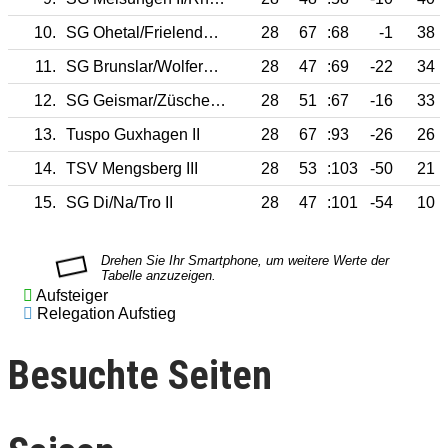
10.
SG Ohetal/Frielendorf II
28
67
:68
-1
38
11.
SG Brunslar/Wolfershausen II
28
47
:69
-22
34
12.
SG Geismar/Züschen II
28
51
:67
-16
33
13.
Tuspo Guxhagen II
28
67
:93
-26
26
14.
TSV Mengsberg III
28
53
:103
-50
21
15.
SG Di/Na/Tro II
28
47
:101
-54
10
Aufsteiger
Relegation Aufstieg
Besuchte Seiten