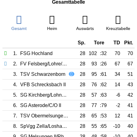
Gesamttabelle
Gesamt
Heim
Auswärts
Kreuztabelle
Sp.
Tore
TD
Pkt.
1.
FSG Hochland
28
102
:32
70
70
2.
FV Felsberg/Lohre/N-V II
28
93
:26
67
67
3.
TSV Schwarzenborn
28
95
:61
34
51
4.
VFB Schrecksbach II
28
76
:62
14
43
5.
SG Kirchberg/Lohne/Haddamar II
28
57
:63
-6
42
6.
SG Asterode/C/O II
28
77
:79
-2
41
7.
TSV Obermelsungen II
28
65
:53
12
41
8.
SpVgg Zella/Loshausen II
28
55
:65
-10
40
9.
SG Melsungen II/Rhünda
28
48
:58
-10
40