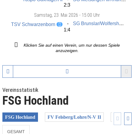
2:3
Samstag
, 23. Mai 2026 -
15:00 Uhr
SG Brunslar/Wolfershausen II
TSV Schwarzenborn
1:4
Klicken Sie auf einen Verein, um nur dessen Spiele
anzuzeigen.
Vereinsstatistik
FSG Hochland
FSG Hochland
FV Felsberg/Lohre/N-V II
SG Astero
GESAMT