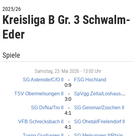
2025/26
Kreisliga B Gr. 3 Schwalm-
Eder
Spiele
Samstag
, 23. Mai 2026 -
13:00 Uhr
SG Asterode/C/O II
FSG Hochland
0:9
TSV Obermelsungen II
SpVgg Zella/Loshausen II
3:0
SG Di/Na/Tro II
SG Geismar/Züschen II
4:1
VFB Schrecksbach II
SG Ohetal/Frielendorf II
4:1
Tuspo Guxhagen II
SG Melsungen II/Rhünda