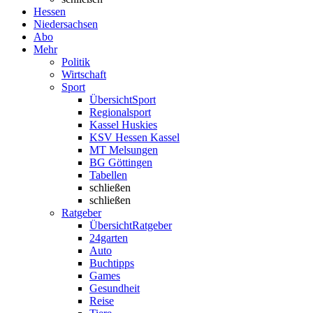
Hessen
Niedersachsen
Abo
Mehr
Politik
Wirtschaft
Sport
Übersicht
Sport
Regionalsport
Kassel Huskies
KSV Hessen Kassel
MT Melsungen
BG Göttingen
Tabellen
schließen
schließen
Ratgeber
Übersicht
Ratgeber
24garten
Auto
Buchtipps
Games
Gesundheit
Reise