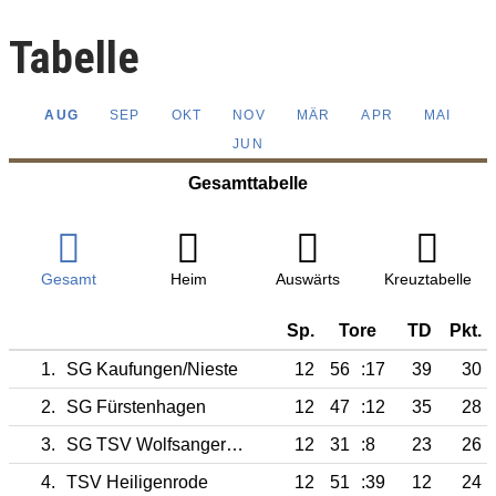
Tabelle
AUG
SEP
OKT
NOV
MÄR
APR
MAI
JUN
Gesamttabelle
Gesamt
Heim
Auswärts
Kreuztabelle
Sp.
Tore
TD
Pkt.
1.
SG Kaufungen/Nieste
12
56
:17
39
30
2.
SG Fürstenhagen
12
47
:12
35
28
3.
SG TSV Wolfsanger/SV 06 Kassel
12
31
:8
23
26
4.
TSV Heiligenrode
12
51
:39
12
24