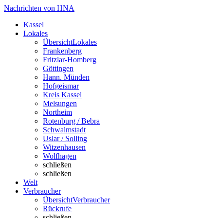
Nachrichten von HNA
Kassel
Lokales
Übersicht
Lokales
Frankenberg
Fritzlar-Homberg
Göttingen
Hann. Münden
Hofgeismar
Kreis Kassel
Melsungen
Northeim
Rotenburg / Bebra
Schwalmstadt
Uslar / Solling
Witzenhausen
Wolfhagen
schließen
schließen
Welt
Verbraucher
Übersicht
Verbraucher
Rückrufe
schließen