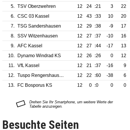
5.
TSV Oberzwehren
12
24
:21
3
22
6.
CSC 03 Kassel
12
43
:33
10
20
7.
TSG Sandershausen
12
29
:38
-9
17
8.
SSV Witzenhausen
12
27
:37
-10
16
9.
AFC Kassel
12
27
:44
-17
13
10.
Dynamo Windrad KS
12
26
:26
0
12
11.
VfL Kassel
12
21
:37
-16
9
12.
Tuspo Rengershausen
12
22
:60
-38
6
13.
FC Bosporus KS
12
0
:0
0
0
Besuchte Seiten