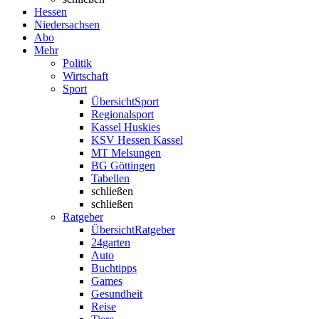
Hessen
Niedersachsen
Abo
Mehr
Politik
Wirtschaft
Sport
Übersicht
Sport
Regionalsport
Kassel Huskies
KSV Hessen Kassel
MT Melsungen
BG Göttingen
Tabellen
schließen
schließen
Ratgeber
Übersicht
Ratgeber
24garten
Auto
Buchtipps
Games
Gesundheit
Reise