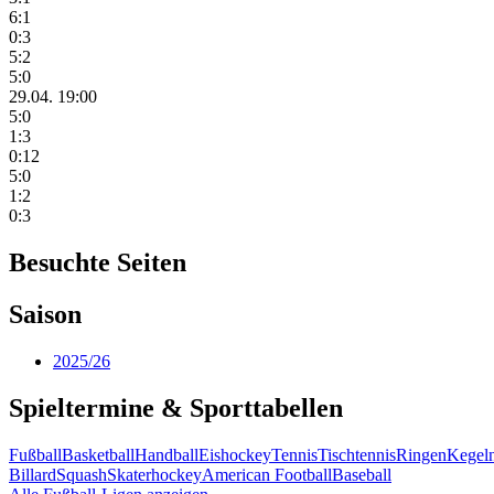
6:1
0:3
5:2
5:0
29.04. 19:00
5:0
1:3
0:12
5:0
1:2
0:3
Besuchte Seiten
Saison
2025/26
Spieltermine & Sporttabellen
Fußball
Basketball
Handball
Eishockey
Tennis
Tischtennis
Ringen
Kegel
Billard
Squash
Skaterhockey
American Football
Baseball