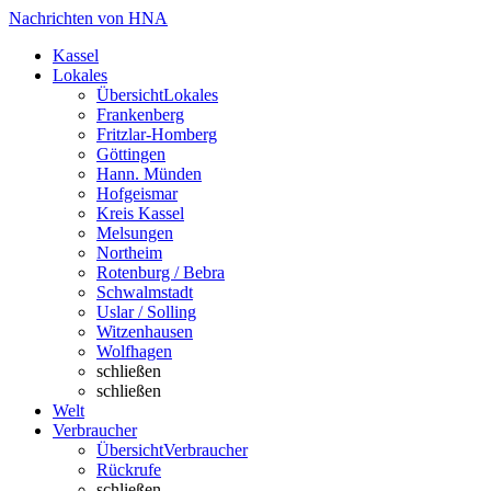
Nachrichten von HNA
Kassel
Lokales
Übersicht
Lokales
Frankenberg
Fritzlar-Homberg
Göttingen
Hann. Münden
Hofgeismar
Kreis Kassel
Melsungen
Northeim
Rotenburg / Bebra
Schwalmstadt
Uslar / Solling
Witzenhausen
Wolfhagen
schließen
schließen
Welt
Verbraucher
Übersicht
Verbraucher
Rückrufe
schließen