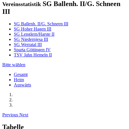
SG Ballenh. II/G. Schneen
Vereinsstatistik
III
SG Ballenh. II/G. Schneen III
SG Hoher Hagen III
SG Lenglern/Harste II
SG Niedernjesa III
SG Werratal III
Sparta Göttingen IV
TSV Jahn Hemeln II
Bitte wählen
Gesamt
Heim
Auswärts
Previous
Next
Tabelle