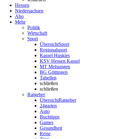
Hessen
Niedersachsen
Abo
Mehr
Politik
Wirtschaft
Sport
Übersicht
Sport
Regionalsport
Kassel Huskies
KSV Hessen Kassel
MT Melsungen
BG Göttingen
Tabellen
schließen
schließen
Ratgeber
Übersicht
Ratgeber
24garten
Auto
Buchtipps
Games
Gesundheit
Reise