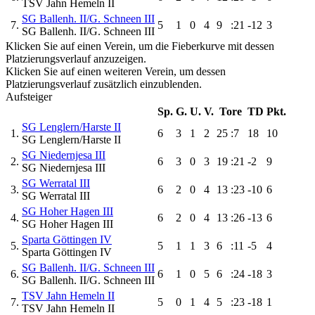
TSV Jahn Hemeln II
SG Ballenh. II/G. Schneen III
7.
5
1
0
4
9
:21
-12
3
SG Ballenh. II/G. Schneen III
Klicken Sie auf einen Verein, um die Fieberkurve mit dessen
Platzierungsverlauf anzuzeigen.
Klicken Sie auf einen weiteren Verein, um dessen
Platzierungsverlauf zusätzlich einzublenden.
Aufsteiger
Sp.
G.
U.
V.
Tore
TD
Pkt.
SG Lenglern/Harste II
1.
6
3
1
2
25
:7
18
10
SG Lenglern/Harste II
SG Niedernjesa III
2.
6
3
0
3
19
:21
-2
9
SG Niedernjesa III
SG Werratal III
3.
6
2
0
4
13
:23
-10
6
SG Werratal III
SG Hoher Hagen III
4.
6
2
0
4
13
:26
-13
6
SG Hoher Hagen III
Sparta Göttingen IV
5.
5
1
1
3
6
:11
-5
4
Sparta Göttingen IV
SG Ballenh. II/G. Schneen III
6.
6
1
0
5
6
:24
-18
3
SG Ballenh. II/G. Schneen III
TSV Jahn Hemeln II
7.
5
0
1
4
5
:23
-18
1
TSV Jahn Hemeln II