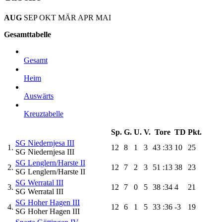
AUG
SEP
OKT
MÄR
APR
MAI
Gesamttabelle
Gesamt
Heim
Auswärts
Kreuztabelle
Sp.
G.
U.
V.
Tore
TD
Pkt.
SG Niedernjesa III
1.
12
8
1
3
43
:33
10
25
SG Niedernjesa III
SG Lenglern/Harste II
2.
12
7
2
3
51
:13
38
23
SG Lenglern/Harste II
SG Werratal III
3.
12
7
0
5
38
:34
4
21
SG Werratal III
SG Hoher Hagen III
4.
12
6
1
5
33
:36
-3
19
SG Hoher Hagen III