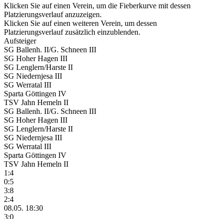
Klicken Sie auf einen Verein, um die Fieberkurve mit dessen
Platzierungsverlauf anzuzeigen.
Klicken Sie auf einen weiteren Verein, um dessen
Platzierungsverlauf zusätzlich einzublenden.
Aufsteiger
SG Ballenh. II/G. Schneen III
SG Hoher Hagen III
SG Lenglern/Harste II
SG Niedernjesa III
SG Werratal III
Sparta Göttingen IV
TSV Jahn Hemeln II
SG Ballenh. II/G. Schneen III
SG Hoher Hagen III
SG Lenglern/Harste II
SG Niedernjesa III
SG Werratal III
Sparta Göttingen IV
TSV Jahn Hemeln II
1:4
0:5
3:8
2:4
08.05. 18:30
3:0