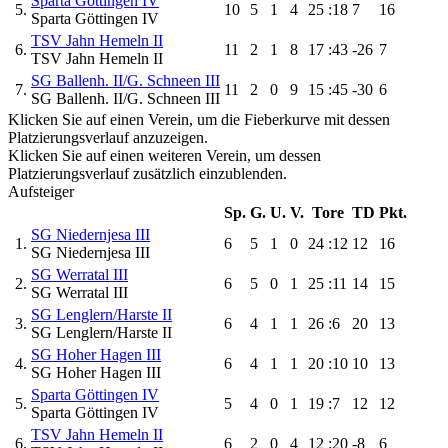
Sparta Göttingen IV
5.
10
5
1
4
25
:18
7
16
Sparta Göttingen IV
TSV Jahn Hemeln II
6.
11
2
1
8
17
:43
-26
7
TSV Jahn Hemeln II
SG Ballenh. II/G. Schneen III
7.
11
2
0
9
15
:45
-30
6
SG Ballenh. II/G. Schneen III
Klicken Sie auf einen Verein, um die Fieberkurve mit dessen
Platzierungsverlauf anzuzeigen.
Klicken Sie auf einen weiteren Verein, um dessen
Platzierungsverlauf zusätzlich einzublenden.
Aufsteiger
Sp.
G.
U.
V.
Tore
TD
Pkt.
SG Niedernjesa III
1.
6
5
1
0
24
:12
12
16
SG Niedernjesa III
SG Werratal III
2.
6
5
0
1
25
:11
14
15
SG Werratal III
SG Lenglern/Harste II
3.
6
4
1
1
26
:6
20
13
SG Lenglern/Harste II
SG Hoher Hagen III
4.
6
4
1
1
20
:10
10
13
SG Hoher Hagen III
Sparta Göttingen IV
5.
5
4
0
1
19
:7
12
12
Sparta Göttingen IV
TSV Jahn Hemeln II
6.
6
2
0
4
12
:20
-8
6